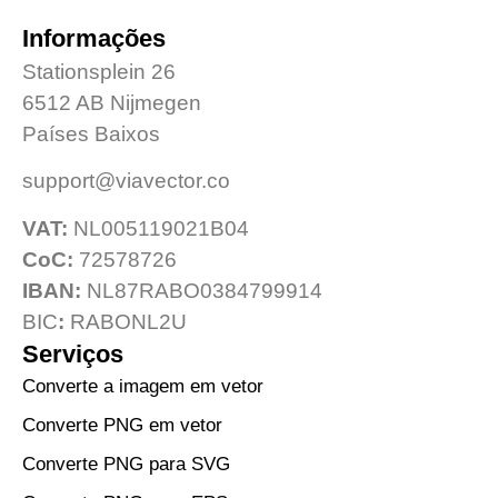
Informações
Stationsplein 26
6512 AB Nijmegen
Países Baixos
support@viavector.co
VAT:
NL005119021B04
CoC:
72578726
IBAN:
NL87RABO0384799914
BIC
:
RABONL2U
Serviços
Converte a imagem em vetor
Converte PNG em vetor
Converte PNG para SVG