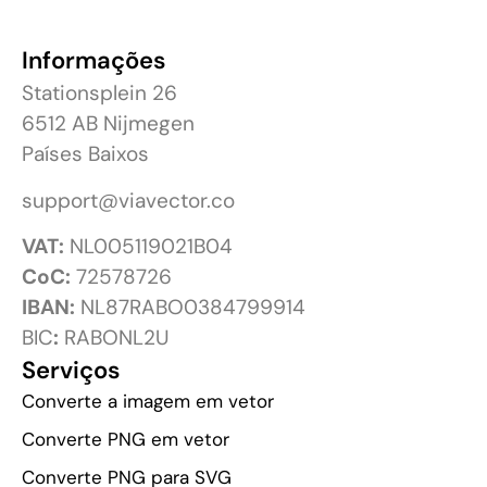
Informações
Stationsplein 26
6512 AB Nijmegen
Países Baixos
support@viavector.co
VAT:
NL005119021B04
CoC:
72578726
IBAN:
NL87RABO0384799914
BIC
:
RABONL2U
Serviços
Converte a imagem em vetor
Converte PNG em vetor
Converte PNG para SVG