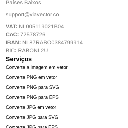
Países Baixos
support@viavector.co
VAT:
NL005119021B04
CoC:
72578726
IBAN:
NL87RABO0384799914
BIC
:
RABONL2U
Serviços
Converte a imagem em vetor
Converte PNG em vetor
Converte PNG para SVG
Converte PNG para EPS
Converte JPG em vetor
Converte JPG para SVG
Converte JPG para EPS