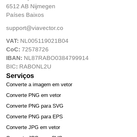
6512 AB Nijmegen
Países Baixos
support@viavector.co
VAT:
NL005119021B04
CoC:
72578726
IBAN:
NL87RABO0384799914
BIC
:
RABONL2U
Serviços
Converte a imagem em vetor
Converte PNG em vetor
Converte PNG para SVG
Converte PNG para EPS
Converte JPG em vetor