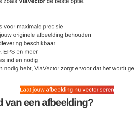
ls zoals
ViaVector
de beste optie.
s voor maximale precisie
n jouw originele afbeelding behouden
dlevering beschikbaar
, EPS en meer
ies indien nodig
sign nodig hebt, ViaVector zorgt ervoor dat het wordt
Laat jouw afbeelding nu vectoriseren
d van een afbeelding?