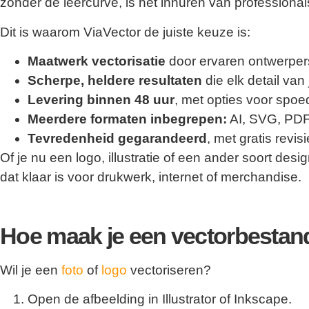
zonder de leercurve, is het inhuren van professiona
Dit is waarom ViaVector de juiste keuze is:
Maatwerk vectorisatie
door ervaren ontwerper
Scherpe, heldere resultaten
die elk detail va
Levering binnen 48 uur
, met opties voor spoe
Meerdere formaten inbegrepen:
AI, SVG, PDF
Tevredenheid gegarandeerd
, met gratis revis
Of je nu een logo, illustratie of een ander soort de
dat klaar is voor drukwerk, internet of merchandise.
Hoe maak je een vectorbestan
Wil je een
foto
of
logo
vectoriseren?
Open de afbeelding in Illustrator of Inkscape.