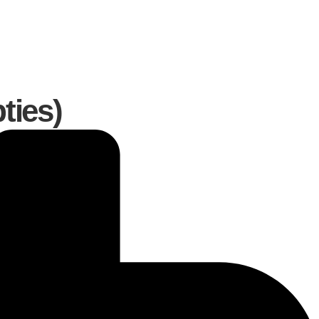
ties)