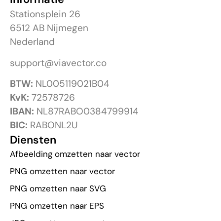
Stationsplein 26
6512 AB Nijmegen
Nederland
support@viavector.co
BTW:
NL005119021B04
KvK:
72578726
IBAN:
NL87RABO0384799914
BIC:
RABONL2U
Diensten
Afbeelding omzetten naar vector
PNG omzetten naar vector
PNG omzetten naar SVG
PNG omzetten naar EPS