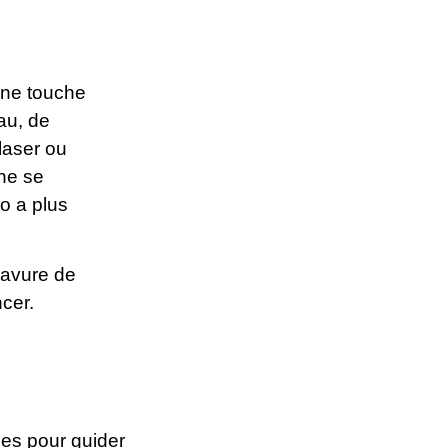
une touche
au, de
laser ou
 ne se
go a plus
ravure de
cer.
lles pour guider