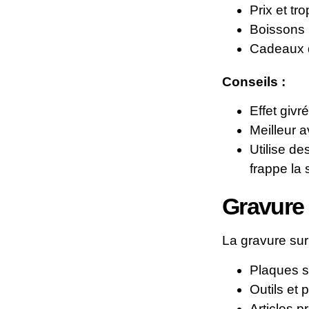
Prix et tr
Boissons
Cadeaux d
Conseils :
Effet givr
Meilleur 
Utilise de
frappe la 
Gravure 
La gravure sur 
Plaques s
Outils et 
Articles 