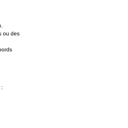
n.
s ou des
 bords
 :