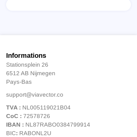
Informations
Stationsplein 26
6512 AB Nijmegen
Pays-Bas
support@viavector.co
TVA :
NL005119021B04
CoC :
72578726
IBAN :
NL87RABO0384799914
BIC
:
RABONL2U