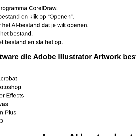
 programma CorelDraw.
bestand en klik op “Openen”.
het AI-bestand dat je wilt openen.
 het bestand.
t bestand en sla het op.
tware die Adobe Illustrator Artwork be
crobat
otoshop
er Effects
vas
en Plus
4D