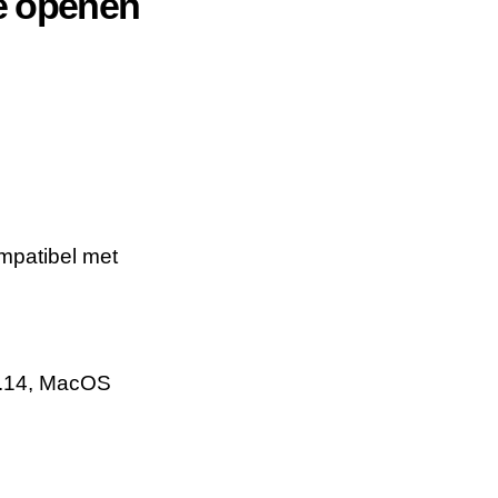
e openen
mpatibel met
0.14, MacOS