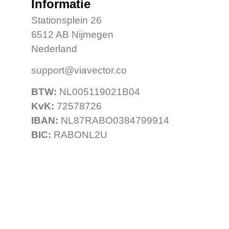
Informatie
Stationsplein 26
6512 AB Nijmegen
Nederland
support@viavector.co
BTW:
NL005119021B04
KvK:
72578726
IBAN:
NL87RABO0384799914
BIC:
RABONL2U