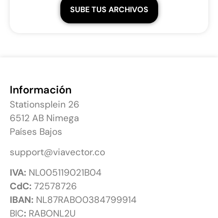
SUBE TUS ARCHIVOS
Información
Stationsplein 26
6512 AB Nimega
Países Bajos
support@viavector.co
IVA:
NL005119021B04
CdC:
72578726
IBAN:
NL87RABO0384799914
BIC
:
RABONL2U